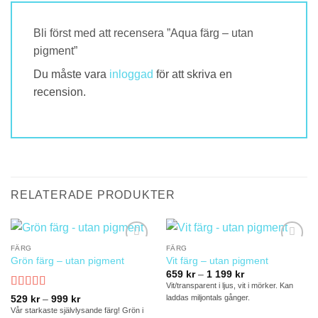
Bli först med att recensera ”Aqua färg – utan
pigment”
Du måste vara
inloggad
för att skriva en
recension.
RELATERADE PRODUKTER
FÄRG
FÄRG
Lägg till
Lägg till
Grön färg – utan pigment
Vit färg – utan pigment
önskelistan
önskelistan
Prisintervall:
659
kr
–
1 199
kr
659 kr
Vit/transparent i ljus, vit i mörker. Kan
till
Betygsatt
5
Prisintervall:
laddas miljontals gånger.
529
kr
–
999
kr
1
529 kr
av 5
199 kr
Vår starkaste självlysande färg! Grön i
till