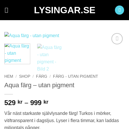
Skip
LYSINGAR.SE
to
content
Lägg till
önskelistan
HEM
/
SHOP
/
FÄRG
/
FÄRG - UTAN PIGMENT
Aqua färg – utan pigment
Prisintervall:
529
–
999
kr
kr
529 kr
Vår näst starkaste självlysande färg! Turkos i mörker,
till
vit/transparent i dagsljus. Lyser i flera timmar, kan laddas
999 kr
miljontals gånger.