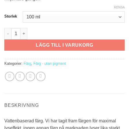
RENSA
Storlek
Aqua färg - utan pigment mängd
LÄGG TILL I VARUKORG
Kategorier:
Färg
,
Färg - utan pigment
BESKRIVNING
Vattenbaserad färg. Vi har tagit fram färgen för maximal
lyseffekt, ingen annan färg på marknaden lyser lika starkt