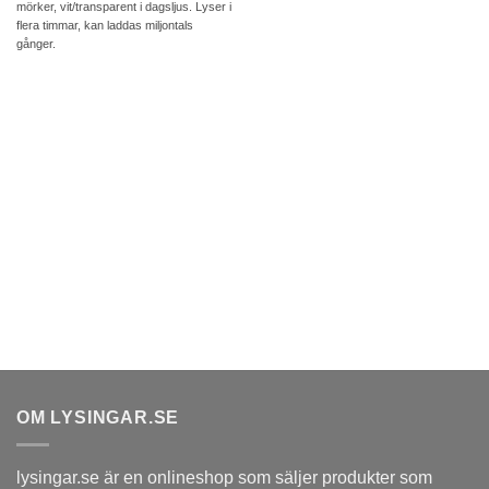
mörker, vit/transparent i dagsljus. Lyser i
999 kr
flera timmar, kan laddas miljontals
gånger.
OM LYSINGAR.SE
lysingar.se är en onlineshop som säljer produkter som